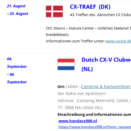
CX-TRAEF (DK)
21. August
– 23. August
43. Treffen des dänischen CX Clubs
Ort: Stevns – Nature Center – östliches Seeland/
Kreidefelsen)
Informationen zum Treffen unter:
www.cxclub.d
Dutch CX-V Clubw
04.
September
(NL)
– 06.
September
Uddel –
Camping & Kampeerboerd
Ort:
der Nähe von Apeldoorn
Adresse: Camping Meerveld, Uddel,
77, 3888 NA Uddel (NL)
Einschreibung und
I
nformationen zum 
www.hondacx500.nl
https://www.hondacx500.nl/form_contact