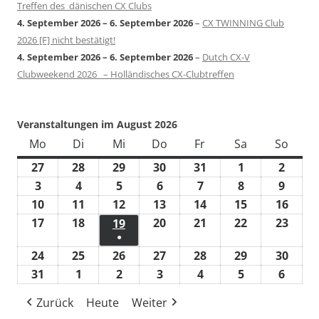
Treffen des dänischen CX Clubs
4. September 2026
–
6. September 2026
–
CX TWINNING Club
2026 [F] nicht bestätigt!
4. September 2026
–
6. September 2026
–
Dutch CX-V
Clubweekend 2026 – Holländisches CX-Clubtreffen
Veranstaltungen im August 2026
Mo
Montag
Di
Dienstag
Mi
Mittwoch
Do
Donnerstag
Fr
Freitag
Sa
Samstag
So
Sonn
27
27.
28
28.
29
29.
30
30.
31
31.
1
1.
2
2.
Juli
Juli
Juli
Juli
Juli
August
Augus
3
3.
4
4.
5
5.
6
6.
7
7.
8
8.
9
9.
2026
2026
2026
2026
2026
2026
2026
August
August
August
August
August
August
Augus
10
10.
11
11.
12
12.
13
13.
14
14.
15
15.
16
16.
2026
2026
2026
2026
2026
2026
2026
August
August
August
August
August
August
Augu
17
17.
18
18.
20
20.
21
21.
22
22.
23
23.
19
19.
●
2026
2026
2026
2026
2026
2026
2026
August
August
August
August
August
Augu
August
(1
24
24.
25
25.
26
26.
27
27.
28
28.
29
29.
30
30.
2026
2026
2026
2026
2026
2026
2026
Veranstaltung)
August
August
August
August
August
August
Augu
31
31.
1
1.
2
2.
3
3.
4
4.
5
5.
6
6.
2026
2026
2026
2026
2026
2026
2026
August
September
September
September
September
September
Septe
Zurück
Heute
Weiter
2026
2026
2026
2026
2026
2026
2026