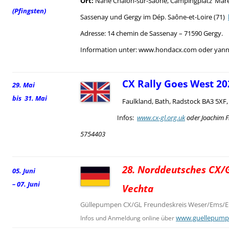
Ort:
Nahe Chalon-sur-Saône, Campingplatz ‘Mare
(Pfingsten)
Sassenay und Gergy im Dép. Saône-et-Loire (71)
Adresse: 14 chemin de Sassenay – 71590 Gergy.
Information unter: www.hondacx.com oder yann.
CX Rally Goes West 20
29. Mai
bis 31. Mai
Faulkland, Bath, Radstock BA3 5XF
Infos:
www.cx-gl.org.uk
oder Joachim F
5754403
28. Norddeutsches CX/G
05. Juni
– 07. Juni
Vechta
Güllepumpen CX/GL Freundeskreis Weser/Ems/El
www.guellepump
Infos und Anmeldung online über