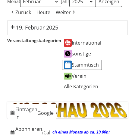
Monat
Jahr
Zurück
Heute
Weiter
19. Februar 2025
Stammtisch
Veranstaltungskategorien
International
sonstige
Stammtisch
Verein
Alle Kategorien
Eintragen
Google
in
Abonnieren
iCal
jeden 3. Mittwoch eines Monats ab ca. 19.00h: