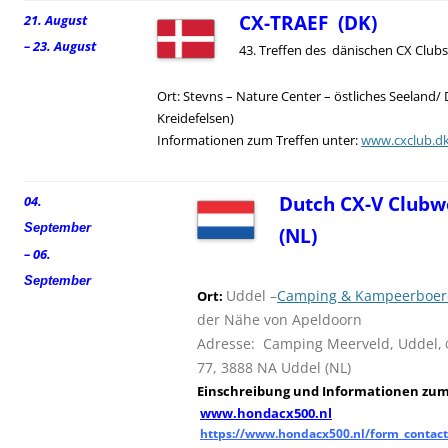
CX-TRAEF (DK)
21. August
– 23. August
43. Treffen des dänischen CX Clubs
Ort: Stevns – Nature Center – östliches Seeland/
Kreidefelsen)
Informationen zum Treffen unter:
www.cxclub.d
Dutch CX-V Clubw
04.
September
(NL)
– 06.
September
Uddel –
Camping & Kampeerboerd
Ort:
der Nähe von Apeldoorn
Adresse: Camping Meerveld, Uddel,
77, 3888 NA Uddel (NL)
Einschreibung und
I
nformationen zum 
www.hondacx500.nl
https://www.hondacx500.nl/form_contact