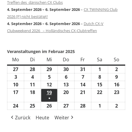
Treffen des dänischen CX Clubs
4. September 2026
–
6. September 2026
–
CX TWINNING Club
2026 [F] nicht bestätigt!
4. September 2026
–
6. September 2026
–
Dutch CX-V
Clubweekend 2026 – Holländisches CX-Clubtreffen
Veranstaltungen im Februar 2025
Mo
Montag
Di
Dienstag
Mi
Mittwoch
Do
Donnerstag
Fr
Freitag
Sa
Samstag
So
Sonn
27
27.
28
28.
29
29.
30
30.
31
31.
1
1.
2
2.
Januar
Januar
Januar
Januar
Januar
Februar
Febru
3
3.
4
4.
5
5.
6
6.
7
7.
8
8.
9
9.
2025
2025
2025
2025
2025
2025
2025
Februar
Februar
Februar
Februar
Februar
Februar
Febru
10
10.
11
11.
12
12.
13
13.
14
14.
15
15.
16
16.
2025
2025
2025
2025
2025
2025
2025
Februar
Februar
Februar
Februar
Februar
Februar
Febr
17
17.
18
18.
20
20.
21
21.
22
22.
23
23.
19
19.
●
2025
2025
2025
2025
2025
2025
2025
Februar
Februar
Februar
Februar
Februar
Febr
Februar
(1
24
24.
25
25.
26
26.
27
27.
28
28.
1
1.
2
2.
2025
2025
2025
2025
2025
2025
2025
Veranstaltung)
Februar
Februar
Februar
Februar
Februar
März
März
Zurück
Heute
Weiter
2025
2025
2025
2025
2025
2025
2025