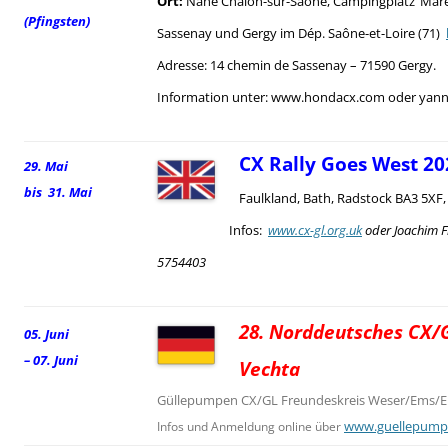
Ort:
Nahe Chalon-sur-Saône, Campingplatz ‘Mare
(Pfingsten)
Sassenay und Gergy im Dép. Saône-et-Loire (71)
Adresse: 14 chemin de Sassenay – 71590 Gergy.
Information unter: www.hondacx.com oder yann.
CX Rally Goes West 20
29. Mai
bis 31. Mai
Faulkland, Bath, Radstock BA3 5XF
Infos:
www.cx-gl.org.uk
oder Joachim F
5754403
28. Norddeutsches CX/G
05. Juni
– 07. Juni
Vechta
Güllepumpen CX/GL Freundeskreis Weser/Ems/El
www.guellepump
Infos und Anmeldung online über