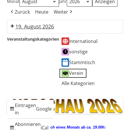
Monat
Jahr
Zurück
Heute
Weiter
19. August 2026
Stammtisch
Veranstaltungskategorien
International
Güllepumpen
sonstige
Stammtisch
Verein
Alle Kategorien
Eintragen
Google
in
Abonnieren
iCal
jeden 3. Mittwoch eines Monats ab ca. 19.00h: