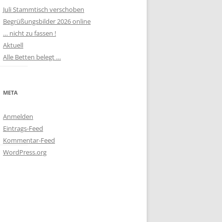
Juli Stammtisch verschoben
Begrüßungsbilder 2026 online
… nicht zu fassen !
Aktuell
Alle Betten belegt …
META
Anmelden
Eintrags-Feed
Kommentar-Feed
WordPress.org