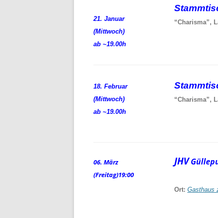
Stammti
21. Januar
“Charisma”, L
(Mittwoch)
ab ~19.00h
Stammti
18. Februar
(Mittwoch)
“Charisma”, L
ab ~19.00h
JHV
Güllep
06. März
(Freitag)
19:00
Ort:
Gasthaus 