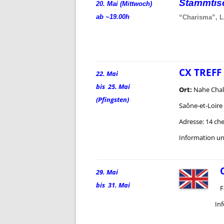
Stammti
20. Mai (Mittwoch)
ab ~19.00h
“Charisma”, L
CX TREFF
22. Mai
bis 25. Mai
Ort:
Nahe Chalo
(Pfingsten)
Saône-et-Loire
Adresse: 14 ch
Information u
29. Mai
bis 31. Mai
F
Info