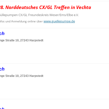
28. Norddeutsches CX/GL Treffen in Vechta
üllepumpen CX/GL Freundeskreis Weser/Ems/Elbe e.V.
www.guellepumpe.de
nfos und Anmeldung online über
sch
nge Straße 10, 27243 Harpstedt
sch
nge Straße 10, 27243 Harpstedt