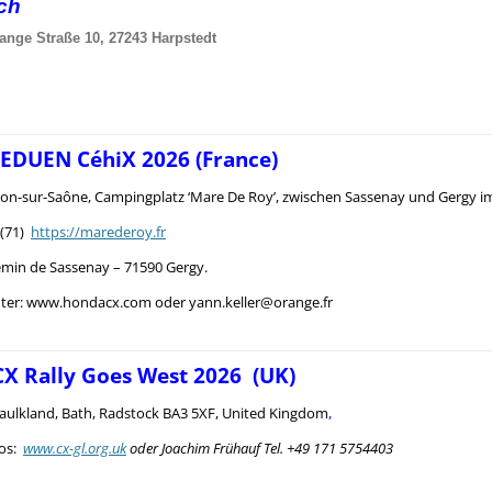
sch
ange Straße 10, 27243 Harpstedt
 EDUEN CéhiX 2026 (France)
n-sur-Saône, Campingplatz ‘Mare De Roy’, zwischen Sassenay und Gergy i
 (71)
https://marederoy.fr
emin de Sassenay – 71590 Gergy.
nter: www.hondacx.com oder yann.keller@orange.fr
CX Rally Goes West 2026 (UK)
aulkland, Bath, Radstock BA3 5XF, United Kingdom
,
s:
www.cx-gl.org.uk
oder Joachim Frühauf Tel. +49 171 5754403