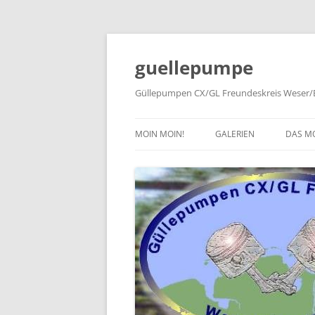
Zum
Inhalt
springen
guellepumpe
Güllepumpen CX/GL Freundeskreis Weser/E
MOIN MOIN!
GALERIEN
DAS M
2026
TYPE
2025
HISTO
2024
PRESS
2023
2022
2019