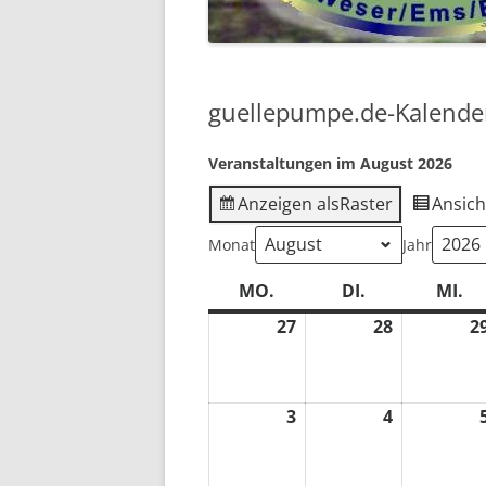
2018
2017
guellepumpe.de-Kalende
2016
Veranstaltungen im August 2026
VOR 2016 …
Anzeigen als
Raster
Ansich
Monat
Jahr
MO.
MONTAG
DI.
DIENSTAG
MI.
M
27
27.
28
28.
2
Juli
Juli
2026
2026
3
3.
4
4.
August
August
2026
2026