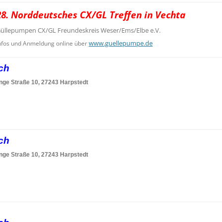
28. Norddeutsches CX/GL Treffen in Vechta
üllepumpen CX/GL Freundeskreis Weser/Ems/Elbe e.V.
www.guellepumpe.de
nfos und Anmeldung online über
sch
nge Straße 10, 27243 Harpstedt
sch
nge Straße 10, 27243 Harpstedt