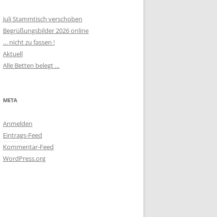
Juli Stammtisch verschoben
Begrüßungsbilder 2026 online
… nicht zu fassen !
Aktuell
Alle Betten belegt …
META
Anmelden
Eintrags-Feed
Kommentar-Feed
WordPress.org