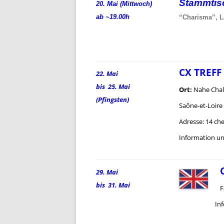
Stammti
20. Mai (Mittwoch)
ab ~19.00h
“Charisma”, L
CX TREFF
22. Mai
bis 25. Mai
Ort:
Nahe Chalo
(Pfingsten)
Saône-et-Loire
Adresse: 14 ch
Information u
29. Mai
bis 31. Mai
F
Info