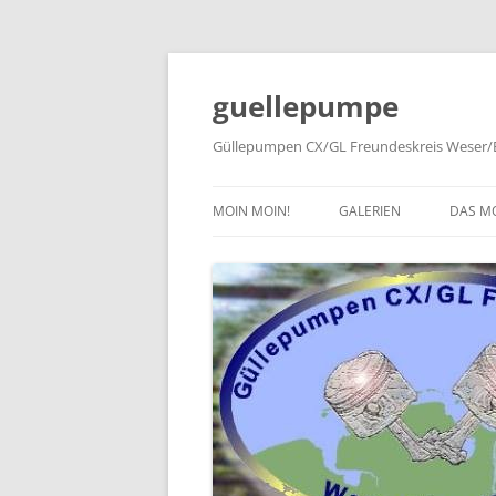
Zum
Inhalt
springen
guellepumpe
Güllepumpen CX/GL Freundeskreis Weser/E
MOIN MOIN!
GALERIEN
DAS M
2026
TYPE
2025
HISTO
2024
PRESS
2023
2022
2019