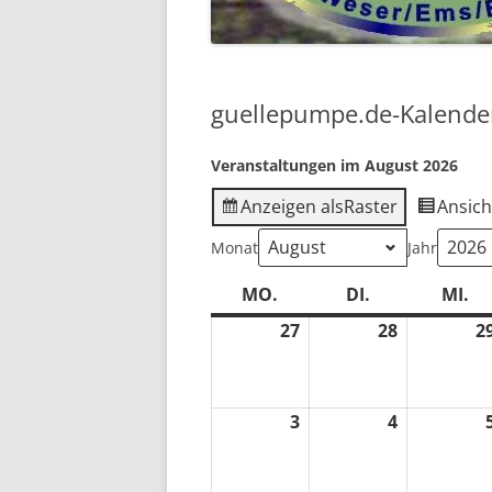
2018
2017
guellepumpe.de-Kalende
2016
Veranstaltungen im August 2026
VOR 2016 …
Anzeigen als
Raster
Ansich
Monat
Jahr
MO.
MONTAG
DI.
DIENSTAG
MI.
M
27
27.
28
28.
2
Juli
Juli
2026
2026
3
3.
4
4.
August
August
2026
2026