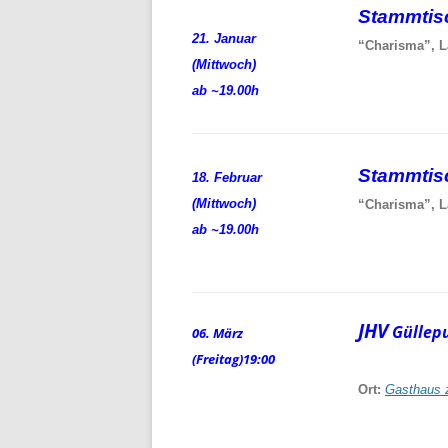
Stammti
21. Januar
“Charisma”, L
(Mittwoch)
ab ~19.00h
Stammti
18. Februar
(Mittwoch)
“Charisma”, L
ab ~19.00h
JHV
Güllep
06. März
(Freitag)
19:00
Ort:
Gasthaus 