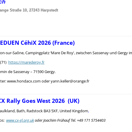
sch
ange Straße 10, 27243 Harpstedt
 EDUEN CéhiX 2026 (France)
n-sur-Saône, Campingplatz ‘Mare De Roy’, zwischen Sassenay und Gergy i
 (71)
https://marederoy.fr
emin de Sassenay – 71590 Gergy.
nter: www.hondacx.com oder yann.keller@orange.fr
CX Rally Goes West 2026 (UK)
aulkland, Bath, Radstock BA3 5XF, United Kingdom
,
s:
www.cx-gl.org.uk
oder Joachim Frühauf Tel. +49 171 5754403