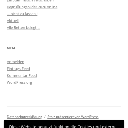
Juli Stammtisch verschoben
Begrüßungsbilder 2026 online
… nicht zu fassen !
Aktuell
Alle Betten belegt …
META
Anmelden
Eintrags-Feed
Kommentar-Feed
WordPress.org
Datenschutzerklärung
Stolz präsentiert von WordPress
Diese Website benutzt funktionelle Cookies und externe