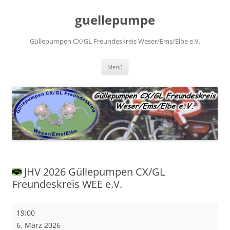
Zum
Inhalt
guellepumpe
springen
Güllepumpen CX/GL Freundeskreis Weser/Ems/Elbe e.V.
Menü
JHV 2026 Güllepumpen CX/GL
Freundeskreis WEE e.V.
JHV
19:00
2026 Güllepumpen
6. März 2026