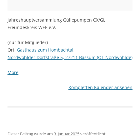
CX/GL
Freundeskreis
WEE
Jahreshauptversammlung Güllepumpen CX/GL
e.V.
Freundeskreis WEE e.V.
(nur für Mitglieder)
Ort:
Gasthaus zum Hombachtal,
Nordwohlder Dorfstraße 5, 27211 Bassum (OT Nordwohlde)
about
More
{title}
Kompletten Kalender ansehen
Dieser Beitrag wurde am
3. Januar 2025
veröffentlicht.