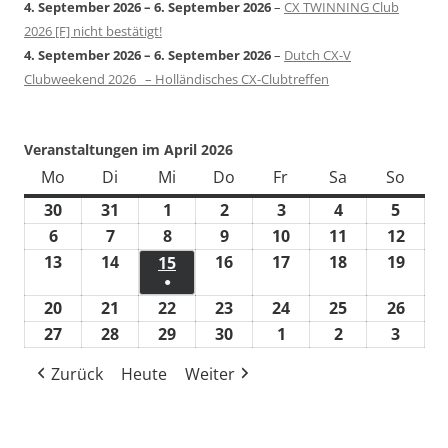
4. September 2026
–
6. September 2026
–
CX TWINNING Club
2026 [F] nicht bestätigt!
4. September 2026
–
6. September 2026
–
Dutch CX-V
Clubweekend 2026 – Holländisches CX-Clubtreffen
Veranstaltungen im April 2026
Mo
Montag
Di
Dienstag
Mi
Mittwoch
Do
Donnerstag
Fr
Freitag
Sa
Samstag
So
Sonn
30
30.
31
31.
1
1.
2
2.
3
3.
4
4.
5
5.
März
März
April
April
April
April
April
6
6.
7
7.
8
8.
9
9.
10
10.
11
11.
12
12.
2026
2026
2026
2026
2026
2026
2026
April
April
April
April
April
April
April
13
13.
14
14.
16
16.
17
17.
18
18.
19
19.
15
15.
●
2026
2026
2026
2026
2026
2026
2026
April
April
April
April
April
April
April
(1
20
20.
21
21.
22
22.
23
23.
24
24.
25
25.
26
26.
2026
2026
2026
2026
2026
2026
2026
Veranstaltung)
April
April
April
April
April
April
April
27
27.
28
28.
29
29.
30
30.
1
1.
2
2.
3
3.
2026
2026
2026
2026
2026
2026
2026
April
April
April
April
Mai
Mai
Mai
Zurück
Heute
Weiter
2026
2026
2026
2026
2026
2026
2026