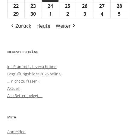
Juni
(1
22
22.
23
23.
24
24.
25
25.
26
26.
27
27.
28
28.
2026
2026
2026
2026
2026
2026
2026
Veranstaltung)
Juni
Juni
Juni
Juni
Juni
Juni
Juni
29
29.
30
30.
1
1.
2
2.
3
3.
4
4.
5
5.
2026
2026
2026
2026
2026
2026
2026
Juni
Juni
Juli
Juli
Juli
Juli
Juli
Zurück
Heute
Weiter
2026
2026
2026
2026
2026
2026
2026
NEUESTE BEITRÄGE
Juli Stammtisch verschoben
Begrüßungsbilder 2026 online
… nicht zu fassen !
Aktuell
Alle Betten belegt …
META
Anmelden