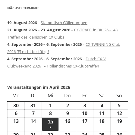
NÄCHSTE TERMINE:
19. August 2026
–
Stammtisch Güllepumpen
21. August 2026
–
23. August 2026
–
CX-TRAEF in DK '26 – 43.
Treffen des dänischen CX Clubs
4. September 2026
–
6. September 2026
–
CX TWINNING Club
2026 [F] nicht bestätigt!
4. September 2026
–
6. September 2026
–
Dutch CX-V
Clubweekend 2026 – Holländisches CX-Clubtreffen
Veranstaltungen im April 2026
Mo
Montag
Di
Dienstag
Mi
Mittwoch
Do
Donnerstag
Fr
Freitag
Sa
Samstag
So
Sonn
30
30.
31
31.
1
1.
2
2.
3
3.
4
4.
5
5.
März
März
April
April
April
April
April
6
6.
7
7.
8
8.
9
9.
10
10.
11
11.
12
12.
2026
2026
2026
2026
2026
2026
2026
April
April
April
April
April
April
April
13
13.
14
14.
16
16.
17
17.
18
18.
19
19.
15
15.
●
2026
2026
2026
2026
2026
2026
2026
April
April
April
April
April
April
April
(1