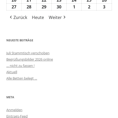
20
20.
21
21.
22
22.
23
23.
24
24.
25
25.
26
26.
2026
2026
2026
2026
2026
2026
2026
Veranstaltung)
April
April
April
April
April
April
April
27
27.
28
28.
29
29.
30
30.
1
1.
2
2.
3
3.
2026
2026
2026
2026
2026
2026
2026
April
April
April
April
Mai
Mai
Mai
Zurück
Heute
Weiter
2026
2026
2026
2026
2026
2026
2026
NEUESTE BEITRÄGE
Juli Stammtisch verschoben
Begrüßungsbilder 2026 online
… nicht zu fassen !
Aktuell
Alle Betten belegt …
META
Anmelden
Eintrags-Feed