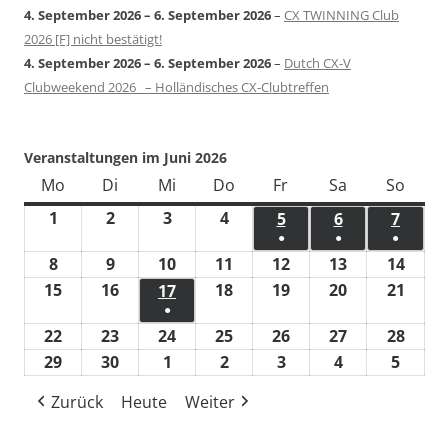
4. September 2026
–
6. September 2026
–
CX TWINNING Club
2026 [F] nicht bestätigt!
4. September 2026
–
6. September 2026
–
Dutch CX-V
Clubweekend 2026 – Holländisches CX-Clubtreffen
Veranstaltungen im Juni 2026
Mo
Montag
Di
Dienstag
Mi
Mittwoch
Do
Donnerstag
Fr
Freitag
Sa
Samstag
So
Sonn
1
1.
2
2.
3
3.
4
4.
5
5.
6
6.
7
7.
●
●
●
Juni
Juni
Juni
Juni
Juni
Juni
Juni
(1
(1
(1
8
8.
9
9.
10
10.
11
11.
12
12.
13
13.
14
14.
2026
2026
2026
2026
2026
2026
2026
Veranstaltung)
Veranstaltun
Verans
Juni
Juni
Juni
Juni
Juni
Juni
Juni
15
15.
16
16.
18
18.
19
19.
20
20.
21
21.
17
17.
●
2026
2026
2026
2026
2026
2026
2026
Juni
Juni
Juni
Juni
Juni
Juni
Juni
(1
22
22.
23
23.
24
24.
25
25.
26
26.
27
27.
28
28.
2026
2026
2026
2026
2026
2026
2026
Veranstaltung)
Juni
Juni
Juni
Juni
Juni
Juni
Juni
29
29.
30
30.
1
1.
2
2.
3
3.
4
4.
5
5.
2026
2026
2026
2026
2026
2026
2026
Juni
Juni
Juli
Juli
Juli
Juli
Juli
Zurück
Heute
Weiter
2026
2026
2026
2026
2026
2026
2026