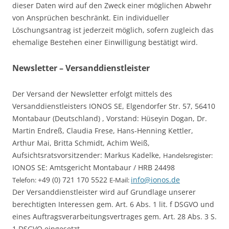
dieser Daten wird auf den Zweck einer möglichen Abwehr
von Ansprüchen beschränkt. Ein individueller
Löschungsantrag ist jederzeit möglich, sofern zugleich das
ehemalige Bestehen einer Einwilligung bestätigt wird.
Newsletter – Versanddienstleister
Der Versand der Newsletter erfolgt mittels des
Versanddienstleisters
IONOS SE,
Elgendorfer Str. 57,
56410
Montabaur (
Deutschland) ,
Vorstand: Hüseyin Dogan, Dr.
Martin Endreß, Claudia Frese, Hans-Henning Kettler,
Arthur Mai, Britta Schmidt, Achim Weiß,
Aufsichtsratsvorsitzender: Markus Kadelke,
Handelsregister:
IONOS SE: Amtsgericht Montabaur / HRB 24498
+49 (0) 721 170 5522
info@ionos.de
Telefon:
E-Mail:
Der Versanddienstleister wird auf Grundlage unserer
berechtigten Interessen gem. Art. 6 Abs. 1 lit. f DSGVO und
eines Auftragsverarbeitungsvertrages gem. Art. 28 Abs. 3 S.
1 DSGVO eingesetzt.