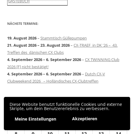
GÄSTEBUCH
NÄCHSTE TERMINE:
19. August 2026
–
Stammtisch Güllepumpen
21. August 2026
–
23. August 2026
–
CX-TRAEF in DK '26 – 43.
Treffen des dänischen CX Clubs
4. September 2026
–
6. September 2026
–
CX TWINNING Club
2026 [F] nicht bestätigt!
4. September 2026
–
6. September 2026
–
Dutch CX-V
Clubweekend 2026 – Holländisches CX-Clubtreffen
Veranstaltungen im Juni 2026
Diese Website benutzt funktionelle Cookies und externe
Skripte, um dein Benutzererlebnis zu verbessern.
Mo
Montag
Di
Dienstag
Mi
Mittwoch
Do
Donnerstag
Fr
Freitag
Sa
Samstag
So
Sonn
Akzeptieren
Meine Einstellungen
1
1.
2
2.
3
3.
4
4.
5
5.
6
6.
7
7.
●
●
●
Juni
Juni
Juni
Juni
Juni
Juni
Juni
(1
(1
(1