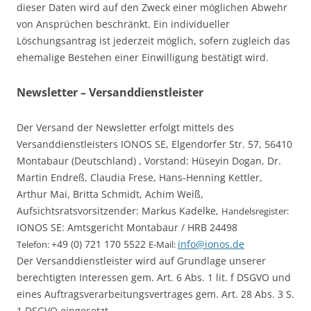
dieser Daten wird auf den Zweck einer möglichen Abwehr
von Ansprüchen beschränkt. Ein individueller
Löschungsantrag ist jederzeit möglich, sofern zugleich das
ehemalige Bestehen einer Einwilligung bestätigt wird.
Newsletter – Versanddienstleister
Der Versand der Newsletter erfolgt mittels des
Versanddienstleisters
IONOS SE,
Elgendorfer Str. 57,
56410
Montabaur (
Deutschland) ,
Vorstand: Hüseyin Dogan, Dr.
Martin Endreß, Claudia Frese, Hans-Henning Kettler,
Arthur Mai, Britta Schmidt, Achim Weiß,
Aufsichtsratsvorsitzender: Markus Kadelke,
Handelsregister:
IONOS SE: Amtsgericht Montabaur / HRB 24498
+49 (0) 721 170 5522
info@ionos.de
Telefon:
E-Mail:
Der Versanddienstleister wird auf Grundlage unserer
berechtigten Interessen gem. Art. 6 Abs. 1 lit. f DSGVO und
eines Auftragsverarbeitungsvertrages gem. Art. 28 Abs. 3 S.
1 DSGVO eingesetzt.