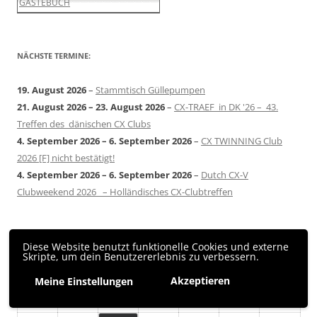
GÄSTEBUCH
NÄCHSTE TERMINE:
19. August 2026
–
Stammtisch Güllepumpen
21. August 2026
–
23. August 2026
–
CX-TRAEF in DK '26 – 43.
Treffen des dänischen CX Clubs
4. September 2026
–
6. September 2026
–
CX TWINNING Club
2026 [F] nicht bestätigt!
4. September 2026
–
6. September 2026
–
Dutch CX-V
Clubweekend 2026 – Holländisches CX-Clubtreffen
Veranstaltungen im April 2026
Diese Website benutzt funktionelle Cookies und externe
Skripte, um dein Benutzererlebnis zu verbessern.
Mo
Montag
Di
Dienstag
Mi
Mittwoch
Do
Donnerstag
Fr
Freitag
Sa
Samstag
So
Sonn
Akzeptieren
Meine Einstellungen
30
30.
31
31.
1
1.
2
2.
3
3.
4
4.
5
5.
März
März
April
April
April
April
April
6
6.
7
7.
8
8.
9
9.
10
10.
11
11.
12
12.