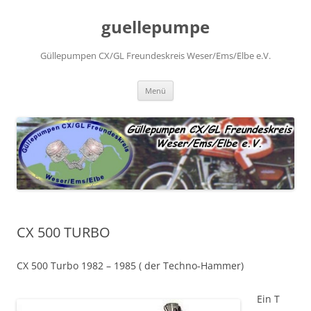
Zum
Inhalt
guellepumpe
springen
Güllepumpen CX/GL Freundeskreis Weser/Ems/Elbe e.V.
Menü
CX 500 TURBO
CX 500 Turbo 1982 – 1985 ( der Techno-Hammer)
Ein T