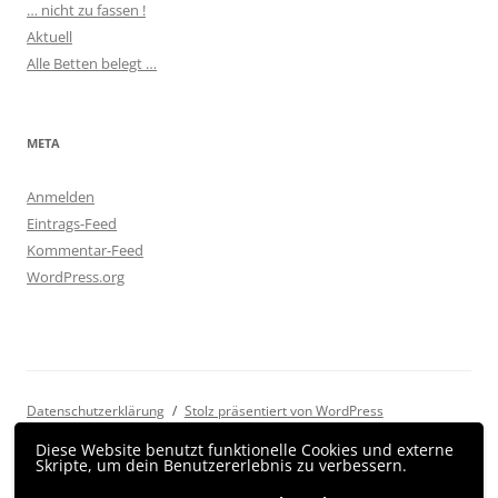
… nicht zu fassen !
Aktuell
Alle Betten belegt …
META
Anmelden
Eintrags-Feed
Kommentar-Feed
WordPress.org
Datenschutzerklärung
Stolz präsentiert von WordPress
Diese Website benutzt funktionelle Cookies und externe
Skripte, um dein Benutzererlebnis zu verbessern.