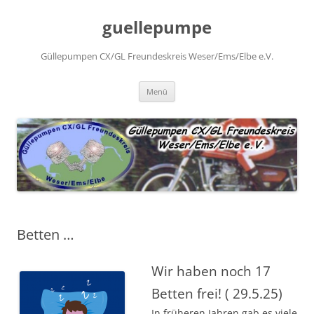
Zum
Inhalt
guellepumpe
springen
Güllepumpen CX/GL Freundeskreis Weser/Ems/Elbe e.V.
Menü
Betten …
Wir haben noch 17
Betten frei! ( 29.5.25)
In früheren Jahren gab es viele