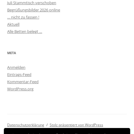
Juli Stammtisch verschoben
Begrüßungsbilder 2026 online
… nicht zu fassen !
Aktuell
Alle Betten belegt …
META
Anmelden
Eintrags-Feed
Kommentar-Feed
WordPress.org
Datenschutzerklärung
Stolz präsentiert von WordPress