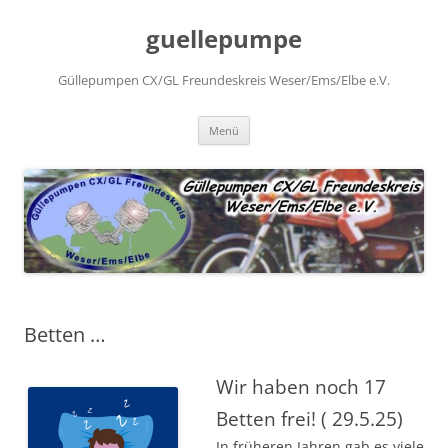
Zum
Inhalt
guellepumpe
springen
Güllepumpen CX/GL Freundeskreis Weser/Ems/Elbe e.V.
Menü
Betten …
Wir haben noch 17
Betten frei! ( 29.5.25)
In früheren Jahren gab es viele