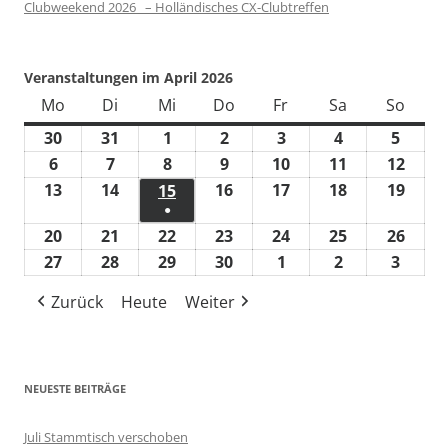
Clubweekend 2026 – Holländisches CX-Clubtreffen
Veranstaltungen im April 2026
Mo
Montag
Di
Dienstag
Mi
Mittwoch
Do
Donnerstag
Fr
Freitag
Sa
Samstag
So
Sonn
30
30.
31
31.
1
1.
2
2.
3
3.
4
4.
5
5.
März
März
April
April
April
April
April
6
6.
7
7.
8
8.
9
9.
10
10.
11
11.
12
12.
2026
2026
2026
2026
2026
2026
2026
April
April
April
April
April
April
April
13
13.
14
14.
16
16.
17
17.
18
18.
19
19.
15
15.
●
2026
2026
2026
2026
2026
2026
2026
April
April
April
April
April
April
April
(1
20
20.
21
21.
22
22.
23
23.
24
24.
25
25.
26
26.
2026
2026
2026
2026
2026
2026
2026
Veranstaltung)
April
April
April
April
April
April
April
27
27.
28
28.
29
29.
30
30.
1
1.
2
2.
3
3.
2026
2026
2026
2026
2026
2026
2026
April
April
April
April
Mai
Mai
Mai
Zurück
Heute
Weiter
2026
2026
2026
2026
2026
2026
2026
NEUESTE BEITRÄGE
Juli Stammtisch verschoben