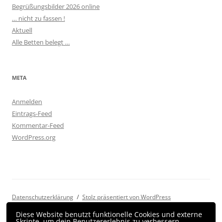
Begrüßungsbilder 2026 online
… nicht zu fassen !
Aktuell
Alle Betten belegt …
META
Anmelden
Eintrags-Feed
Kommentar-Feed
WordPress.org
Datenschutzerklärung
Stolz präsentiert von WordPress
Diese Website benutzt funktionelle Cookies und externe
Skripte, um dein Benutzererlebnis zu verbessern.