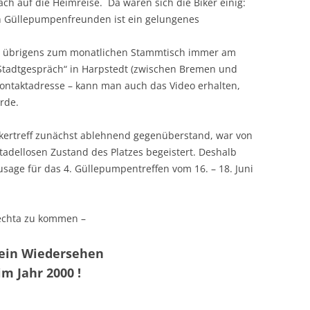
ch auf die Heimreise. Da waren sich die Biker einig:
en Güllepumpenfreunden ist ein gelungenes
ch übrigens zum monatlichen Stammtisch immer am
„Stadtgespräch“ in Harpstedt (zwischen Bremen und
Kontaktadresse – kann man auch das Video erhalten,
rde.
ikertreff zunächst ablehnend gegenüberstand, war von
adellosen Zustand des Platzes begeistert. Deshalb
sage für das 4. Güllepumpentreffen vom 16. – 18. Juni
Vechta zu kommen –
 ein Wiedersehen
im Jahr 2000 !