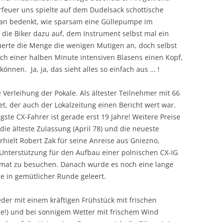
rfeuer uns spielte auf dem Dudelsack schottische
man bedenkt, wie sparsam eine Güllepumpe im
o die Biker dazu auf, dem Instrument selbst mal ein
euerte die Menge die wenigen Mutigen an, doch selbst
 einer halben Minute intensiven Blasens einen Kopf,
önnen. Ja, ja, das sieht alles so einfach aus … !
Verleihung der Pokale. Als ältester Teilnehmer mit 66
t, der auch der Lokalzeitung einen Bericht wert war.
ste CX-Fahrer ist gerade erst 19 Jahre! Weitere Preise
die älteste Zulassung (April 78) und die neueste
hielt Robert Zak für seine Anreise aus Gniezno,
Unterstützung für den Aufbau einer polnischen CX-IG
eimat zu besuchen. Danach wurde es noch eine lange
 in gemütlicher Runde geleert.
er mit einem kräftigen Frühstück mit frischen
e!) und bei sonnigem Wetter mit frischem Wind