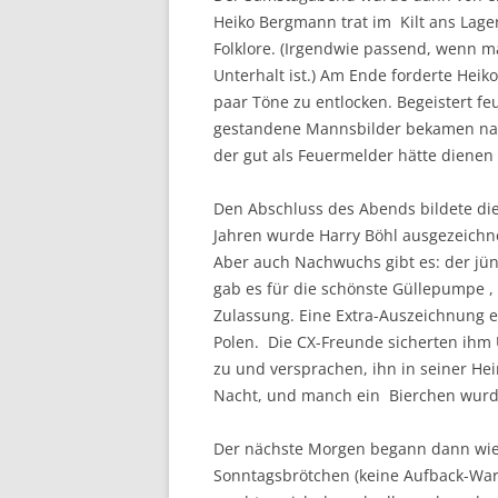
Heiko Bergmann trat im Kilt ans Lage
Folklore. (Irgendwie passend, wenn 
Unterhalt ist.) Am Ende forderte Heik
paar Töne zu entlocken. Begeistert f
gestandene Mannsbilder bekamen nach
der gut als Feuermelder hätte dienen k
Den Abschluss des Abends bildete die 
Jahren wurde Harry Böhl ausgezeichne
Aber auch Nachwuchs gibt es: der jüng
gab es für die schönste Güllepumpe , 
Zulassung. Eine Extra-Auszeichnung er
Polen. Die CX-Freunde sicherten ihm 
zu und versprachen, ihn in seiner H
Nacht, und manch ein Bierchen wurde
Der nächste Morgen begann dann wied
Sonntagsbrötchen (keine Aufback-War