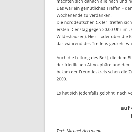
machten sich danach alle nach und na
Das war ein gemütliches Treffen – d
Wochenende zu verdanken.
Die norddeutschen CX´ler treffen si
ersten Dienstag gegen 20.00 Uhr im 
Wildeshausen). Hier – oder über die 
das während des Treffens gedreht wu
Auch die Leitung des BdkJ, die dem B
der friedlichen Atmosphäre und dem t
bekam der Freundeskreis schon die Zu
2000.
Es hat sich jedenfalls gelohnt, nach 
auf
Text: Michael Herrmann