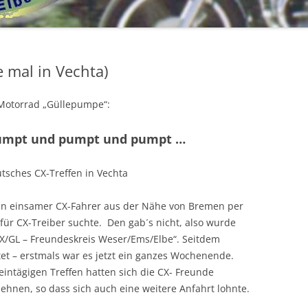
SPRINGE 2019
VECHTA 2018-
CX 650 C
BEGRÜSSUNGSBILDER
SPRINGE 2017
GL 650 SILVERWING
e mal in Vechta)
DÄNEMARK 2017
VECHTA 2016 –
BEGRÜSSUNGSBILDER
 Motorrad „Güllepumpe“:
VECHTA 2017-
2015
GÜLLEPUMPENTREFFEN 2015
BEGRÜSSUNGSBILDER
EINDRÜCKE VECHTA 2016
2014
HOLLAND 2015
GÜLLEPUMPENTREFFEN 2014
umpt und pumpt und pumpt …
MOTORRADKORSO VECHTA 2017
GÜLLEPUMPENTREFFEN
2013
SPRINGE 2015
EINDRÜCKE VOM TREFFEN 2014
2016_J.LÜKEN
tsches CX-Treffen in Vechta
JÜRGEN L.´S FOTOALBUM
2012
TREFF IM ELSASS 2012
DIE PUMPE 2016 – BILDER VOM
s ein einsamer CX-Fahrer aus der Nähe von Bremen per
BREMER RUNDFUNKMUSEUM
BAU
2011
WILDESHAUSER GEEST 2012
VECHTA 2011
ür CX-Treiber suchte. Den gab´s nicht, also wurde
FEBR. 2017
X/GL – Freundeskreis Weser/Ems/Elbe“. Seitdem
SPRINGE – OKT. 2016
2010
VECHTA 2012
GÜLLEPUMPENTREFFEN 2010
tet – erstmals war es jetzt ein ganzes Wochenende.
intägigen Treffen hatten sich die CX- Freunde
2009
GÜLLEPUMPENTREFFEN2012
AKTIVITÄTEN 2010
GÜLLEPUMPENTREFFEN 2009
hnen, so dass sich auch eine weitere Anfahrt lohnte.
2008
AKTIVITÄTEN 2009