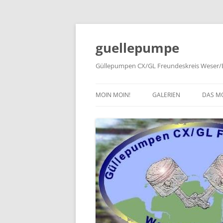
Zum
Inhalt
springen
guellepumpe
Güllepumpen CX/GL Freundeskreis Weser/E
MOIN MOIN!
GALERIEN
DAS M
2026
TYPE
2025
HISTO
2024
PRESS
2023
2022
2019