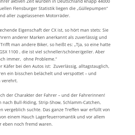
 ihrer aktiven Zeit wurden in Deutschland knapp 44000
ellen Flensburger Statistik liegen die „Güllepumpen“
and aller zugelassenen Motorräder.
echende Eigenschaft der CX ist, so hört man stets: Sie
 Fahrern anderer Marken anerkannt als zuverlässig und
rifft man andere Biker, so heißt es: „Tja, so eine hatte
GSX 1100 , die ist viel schneller/schöner/geiler. Aber
nfach immer, ohne Probleme.“
 Käfer bei den Autos ist: Zuverlässig, alltagstauglich,
eren ein bisschen belächelt und verspottet – und
 verehrt.
ch der Charakter der Fahrer – und der Fahrerinnen!
n nach Bull-Riding, Strip-Show, Schlamm-Catchen,
 vergeblich suchte. Das ganze Treffen war erfüllt von
 von einem Hauch Lagerfeuerromantik und vor allem
r eben noch fremd waren.