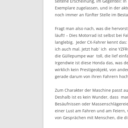
seltene Erscheinung, im Gegenteil: In
Exemplare zugelassen, und in der aktu
noch immer an fünfter Stelle im Best
Fragt man also nach, was die hervorst
läuft! – Dies Motorrad ist selbst bei
langlebig. Jeder CX-Fahrer kennt das: T
ich auch mal. Jetzt hab´ ich eine YZFR
die Güllepumpe war toll, die lief ei
Irgendwie ist diese Honda das, was der
wirklich kein Prestigeobjekt, von and
gerade darum von ihren Fahrern hoch
Zum Charakter der Maschine passt au
Deshalb ist es kein Wunder, dass ma
Besäufnissen oder Massenschlägereien
einer Lust am Fahren und am Feiern,
von Gesprächen mit Menschen, die di