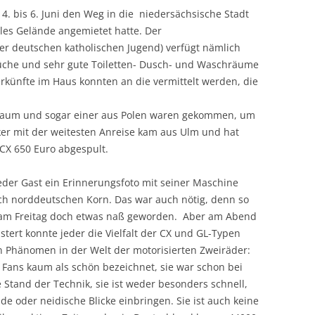
 bis 6. Juni den Weg in die niedersächsische Stadt
ales Gelände angemietet hatte. Der
der deutschen katholischen Jugend) verfügt nämlich
üche und sehr gute Toiletten- Dusch- und Waschräume
rkünfte im Haus konnten an die vermittelt werden, die
Raum und sogar einer aus Polen waren gekommen, um
ker mit der weitesten Anreise kam aus Ulm und hat
CX 650 Euro abgespult.
der Gast ein Erinnerungsfoto mit seiner Maschine
sch norddeutschen Korn. Das war auch nötig, denn so
 am Freitag doch etwas naß geworden. Aber am Abend
stert konnte jeder die Vielfalt der CX und GL-Typen
n Phänomen in der Welt der motorisierten Zweiräder:
 Fans kaum als schön bezeichnet, sie war schon bei
e Stand der Technik, sie ist weder besonders schnell,
 oder neidische Blicke einbringen. Sie ist auch keine