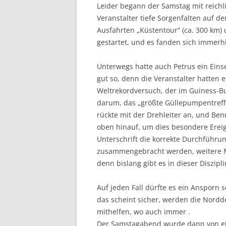
Leider begann der Samstag mit reichl
Veranstalter tiefe Sorgenfalten auf d
Ausfahrten „Küstentour“ (ca. 300 km)
gestartet, und es fanden sich immerhi
Unterwegs hatte auch Petrus ein Ein
gut so, denn die Veranstalter hatten 
Weltrekordversuch, der im Guiness-Bu
darum, das „größte Güllepumpentreffe
rückte mit der Drehleiter an, und Be
oben hinauf, um dies besondere Ereign
Unterschrift die korrekte Durchführu
zusammengebracht werden, weitere M
denn bislang gibt es in dieser Diszipl
Auf jeden Fall dürfte es ein Ansporn
das scheint sicher, werden die Nor
mithelfen, wo auch immer .
Der Samstagabend wurde dann von ein