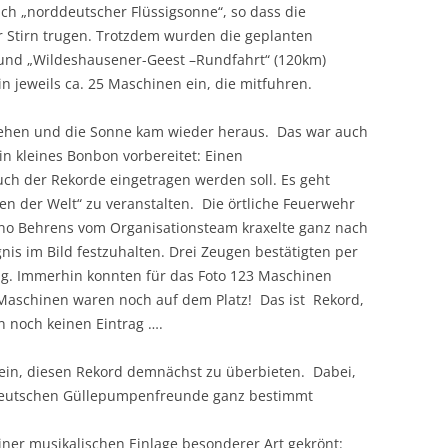
ich „norddeutscher Flüssigsonne“, so dass die
er Stirn trugen. Trotzdem wurden die geplanten
 und „Wildeshausener-Geest –Rundfahrt“ (120km)
n jeweils ca. 25 Maschinen ein, die mitfuhren.
sehen und die Sonne kam wieder heraus. Das war auch
ein kleines Bonbon vorbereitet: Einen
ch der Rekorde eingetragen werden soll. Es geht
n der Welt“ zu veranstalten. Die örtliche Feuerwehr
nno Behrens vom Organisationsteam kraxelte ganz nach
is im Bild festzuhalten. Drei Zeugen bestätigten per
ng. Immerhin konnten für das Foto 123 Maschinen
aschinen waren noch auf dem Platz! Das ist Rekord,
in noch keinen Eintrag ….
 sein, diesen Rekord demnächst zu überbieten. Dabei,
ddeutschen Güllepumpenfreunde ganz bestimmt
er musikalischen Einlage besonderer Art gekrönt: