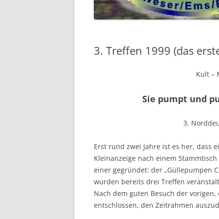
2018
2017
3. Treffen 1999 (das erst
2016
Kult –
VOR 2016 …
Sie pumpt und p
3. Norddeu
Erst rund zwei Jahre ist es her, das
Kleinanzeige nach einem Stammtisch f
einer gegründet: der „Güllepumpen C
wurden bereits drei Treffen veranstal
Nach dem guten Besuch der vorigen, e
entschlossen, den Zeitrahmen auszude