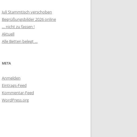
Juli Stammtisch verschoben
Begrüßungsbilder 2026 online
… nicht zu fassen !
Aktuell
Alle Betten belegt …
META
Anmelden
Eintrags-Feed
Kommentar-Feed
WordPress.org