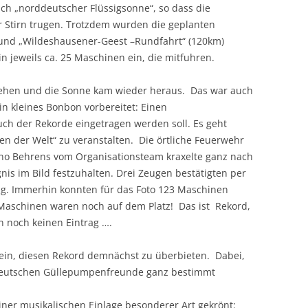
ich „norddeutscher Flüssigsonne“, so dass die
er Stirn trugen. Trotzdem wurden die geplanten
 und „Wildeshausener-Geest –Rundfahrt“ (120km)
n jeweils ca. 25 Maschinen ein, die mitfuhren.
sehen und die Sonne kam wieder heraus. Das war auch
ein kleines Bonbon vorbereitet: Einen
ch der Rekorde eingetragen werden soll. Es geht
n der Welt“ zu veranstalten. Die örtliche Feuerwehr
nno Behrens vom Organisationsteam kraxelte ganz nach
is im Bild festzuhalten. Drei Zeugen bestätigten per
ng. Immerhin konnten für das Foto 123 Maschinen
aschinen waren noch auf dem Platz! Das ist Rekord,
in noch keinen Eintrag ….
 sein, diesen Rekord demnächst zu überbieten. Dabei,
ddeutschen Güllepumpenfreunde ganz bestimmt
er musikalischen Einlage besonderer Art gekrönt: