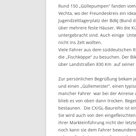
Rund 150 „Güllepumpen“ fanden vom 4.
Vechta, wo der Freundeskreis ein ide
Jugendzeltlagerplatz der BdkJ (Bund 
über mehrere feste Häuser, Wo die K
untergebracht sind. Auch einige Unte
nicht ins Zelt wollten.
Viele Fahrer aus dem süddeutschen 
die „Fischköppe“ zu besuchen. Der Bi
über Landstraßen 830 Km auf seiner 
Zur persönlichen Begrüßung bekam je
und einen „Güllemeister“, einen typi
mancher Fahrer war bei der Anreise
blieb es von oben dann trocken. Begei
bestaunen. Die CX/GL-Baureihe ist ei
Sie wird auch von den eingefleischten
ihrer Markteinführung nicht der letzt
noch kann sie dem Fahrer bewundernde