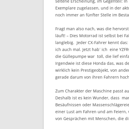
seltene Erscheinung, im Gegenteil: In
Exemplare zugelassen, und in der aktu
noch immer an fünfter Stelle im Best
Fragt man also nach, was die hervorst
läuft! – Dies Motorrad ist selbst bei
langlebig. Jeder CX-Fahrer kennt das: T
ich auch mal. Jetzt hab´ ich eine YZFR
die Güllepumpe war toll, die lief ei
Irgendwie ist diese Honda das, was der
wirklich kein Prestigeobjekt, von and
gerade darum von ihren Fahrern hoch
Zum Charakter der Maschine passt au
Deshalb ist es kein Wunder, dass ma
Besäufnissen oder Massenschlägereien
einer Lust am Fahren und am Feiern,
von Gesprächen mit Menschen, die di