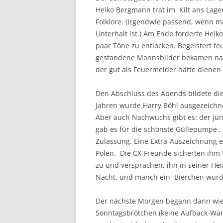
Heiko Bergmann trat im Kilt ans Lage
Folklore. (Irgendwie passend, wenn 
Unterhalt ist.) Am Ende forderte Heik
paar Töne zu entlocken. Begeistert f
gestandene Mannsbilder bekamen nach
der gut als Feuermelder hätte dienen k
Den Abschluss des Abends bildete die 
Jahren wurde Harry Böhl ausgezeichne
Aber auch Nachwuchs gibt es: der jüng
gab es für die schönste Güllepumpe , 
Zulassung. Eine Extra-Auszeichnung er
Polen. Die CX-Freunde sicherten ihm 
zu und versprachen, ihn in seiner H
Nacht, und manch ein Bierchen wurde
Der nächste Morgen begann dann wied
Sonntagsbrötchen (keine Aufback-War