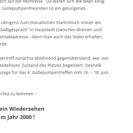
ch auf die Heimreise. Da waren sich die Biker einig:
en Güllepumpenfreunden ist ein gelungenes
ch übrigens zum monatlichen Stammtisch immer am
„Stadtgespräch“ in Harpstedt (zwischen Bremen und
Kontaktadresse – kann man auch das Video erhalten,
rde.
ikertreff zunächst ablehnend gegenüberstand, war von
adellosen Zustand des Platzes begeistert. Deshalb
sage für das 4. Güllepumpentreffen vom 16. – 18. Juni
Vechta zu kommen –
 ein Wiedersehen
im Jahr 2000 !