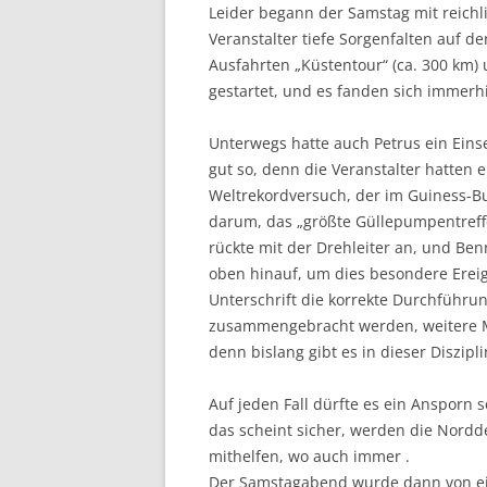
Leider begann der Samstag mit reichl
Veranstalter tiefe Sorgenfalten auf d
Ausfahrten „Küstentour“ (ca. 300 km)
gestartet, und es fanden sich immerhi
Unterwegs hatte auch Petrus ein Ein
gut so, denn die Veranstalter hatten 
Weltrekordversuch, der im Guiness-Bu
darum, das „größte Güllepumpentreffe
rückte mit der Drehleiter an, und Be
oben hinauf, um dies besondere Ereign
Unterschrift die korrekte Durchführu
zusammengebracht werden, weitere M
denn bislang gibt es in dieser Diszipl
Auf jeden Fall dürfte es ein Ansporn
das scheint sicher, werden die Nor
mithelfen, wo auch immer .
Der Samstagabend wurde dann von ein