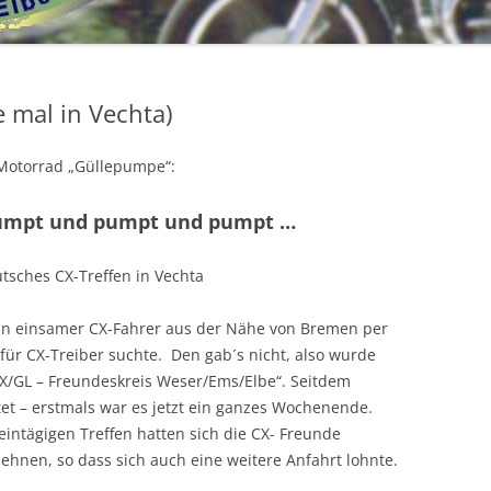
SPRINGE 2019
VECHTA 2018-
CX 650 C
BEGRÜSSUNGSBILDER
SPRINGE 2017
GL 650 SILVERWING
e mal in Vechta)
DÄNEMARK 2017
VECHTA 2016 –
BEGRÜSSUNGSBILDER
 Motorrad „Güllepumpe“:
VECHTA 2017-
2015
GÜLLEPUMPENTREFFEN 2015
BEGRÜSSUNGSBILDER
EINDRÜCKE VECHTA 2016
2014
HOLLAND 2015
GÜLLEPUMPENTREFFEN 2014
umpt und pumpt und pumpt …
MOTORRADKORSO VECHTA 2017
GÜLLEPUMPENTREFFEN
2013
SPRINGE 2015
EINDRÜCKE VOM TREFFEN 2014
2016_J.LÜKEN
tsches CX-Treffen in Vechta
JÜRGEN L.´S FOTOALBUM
2012
TREFF IM ELSASS 2012
DIE PUMPE 2016 – BILDER VOM
s ein einsamer CX-Fahrer aus der Nähe von Bremen per
BREMER RUNDFUNKMUSEUM
BAU
2011
WILDESHAUSER GEEST 2012
VECHTA 2011
ür CX-Treiber suchte. Den gab´s nicht, also wurde
FEBR. 2017
X/GL – Freundeskreis Weser/Ems/Elbe“. Seitdem
SPRINGE – OKT. 2016
2010
VECHTA 2012
GÜLLEPUMPENTREFFEN 2010
tet – erstmals war es jetzt ein ganzes Wochenende.
intägigen Treffen hatten sich die CX- Freunde
2009
GÜLLEPUMPENTREFFEN2012
AKTIVITÄTEN 2010
GÜLLEPUMPENTREFFEN 2009
hnen, so dass sich auch eine weitere Anfahrt lohnte.
2008
AKTIVITÄTEN 2009