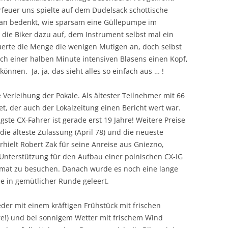
rfeuer uns spielte auf dem Dudelsack schottische
man bedenkt, wie sparsam eine Güllepumpe im
o die Biker dazu auf, dem Instrument selbst mal ein
euerte die Menge die wenigen Mutigen an, doch selbst
 einer halben Minute intensiven Blasens einen Kopf,
önnen. Ja, ja, das sieht alles so einfach aus … !
Verleihung der Pokale. Als ältester Teilnehmer mit 66
t, der auch der Lokalzeitung einen Bericht wert war.
ste CX-Fahrer ist gerade erst 19 Jahre! Weitere Preise
die älteste Zulassung (April 78) und die neueste
hielt Robert Zak für seine Anreise aus Gniezno,
Unterstützung für den Aufbau einer polnischen CX-IG
eimat zu besuchen. Danach wurde es noch eine lange
 in gemütlicher Runde geleert.
er mit einem kräftigen Frühstück mit frischen
e!) und bei sonnigem Wetter mit frischem Wind