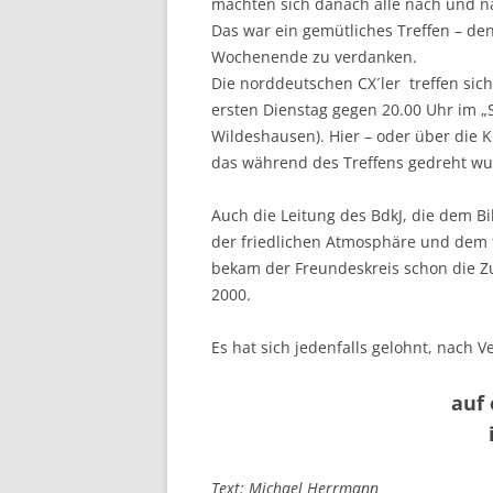
machten sich danach alle nach und na
Das war ein gemütliches Treffen – d
Wochenende zu verdanken.
Die norddeutschen CX´ler treffen si
ersten Dienstag gegen 20.00 Uhr im 
Wildeshausen). Hier – oder über die 
das während des Treffens gedreht wu
Auch die Leitung des BdkJ, die dem B
der friedlichen Atmosphäre und dem t
bekam der Freundeskreis schon die Zu
2000.
Es hat sich jedenfalls gelohnt, nach 
auf
Text: Michael Herrmann