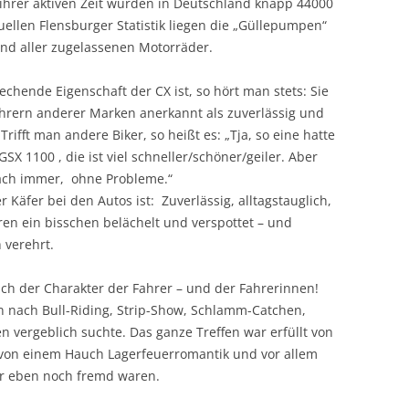
 ihrer aktiven Zeit wurden in Deutschland knapp 44000
ellen Flensburger Statistik liegen die „Güllepumpen“
and aller zugelassenen Motorräder.
echende Eigenschaft der CX ist, so hört man stets: Sie
 Fahrern anderer Marken anerkannt als zuverlässig und
rifft man andere Biker, so heißt es: „Tja, so eine hatte
GSX 1100 , die ist viel schneller/schöner/geiler. Aber
nfach immer, ohne Probleme.“
 Käfer bei den Autos ist: Zuverlässig, alltagstauglich,
eren ein bisschen belächelt und verspottet – und
 verehrt.
ch der Charakter der Fahrer – und der Fahrerinnen!
n nach Bull-Riding, Strip-Show, Schlamm-Catchen,
 vergeblich suchte. Das ganze Treffen war erfüllt von
 von einem Hauch Lagerfeuerromantik und vor allem
r eben noch fremd waren.