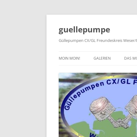
Zum
Inhalt
springen
guellepumpe
Güllepumpen CX/GL Freundeskreis Weser/E
MOIN MOIN!
GALERIEN
DAS M
2026
TYPE
2025
HISTO
2024
PRESS
2023
2022
2019