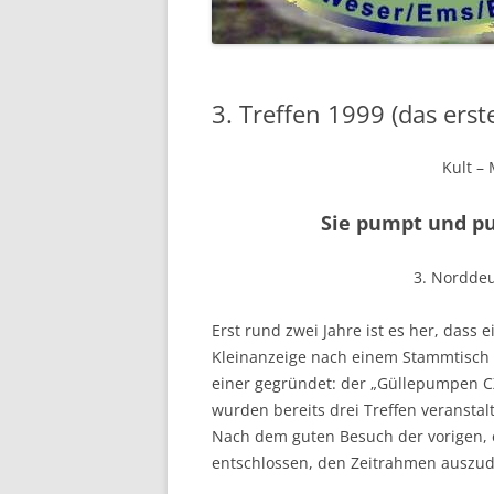
2018
2017
3. Treffen 1999 (das erst
2016
Kult –
VOR 2016 …
Sie pumpt und p
3. Norddeu
Erst rund zwei Jahre ist es her, das
Kleinanzeige nach einem Stammtisch f
einer gegründet: der „Güllepumpen C
wurden bereits drei Treffen veranstal
Nach dem guten Besuch der vorigen, e
entschlossen, den Zeitrahmen auszude