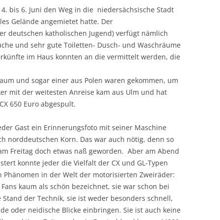
 bis 6. Juni den Weg in die niedersächsische Stadt
ales Gelände angemietet hatte. Der
der deutschen katholischen Jugend) verfügt nämlich
üche und sehr gute Toiletten- Dusch- und Waschräume
rkünfte im Haus konnten an die vermittelt werden, die
Raum und sogar einer aus Polen waren gekommen, um
ker mit der weitesten Anreise kam aus Ulm und hat
CX 650 Euro abgespult.
der Gast ein Erinnerungsfoto mit seiner Maschine
sch norddeutschen Korn. Das war auch nötig, denn so
 am Freitag doch etwas naß geworden. Aber am Abend
stert konnte jeder die Vielfalt der CX und GL-Typen
n Phänomen in der Welt der motorisierten Zweiräder:
 Fans kaum als schön bezeichnet, sie war schon bei
e Stand der Technik, sie ist weder besonders schnell,
 oder neidische Blicke einbringen. Sie ist auch keine